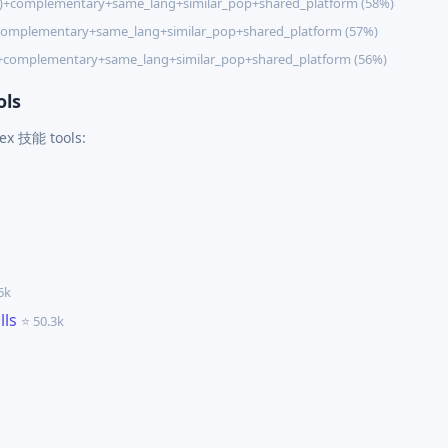
2)+complementary+same_lang+similar_pop+shared_platform (58%)
complementary+same_lang+similar_pop+shared_platform (57%)
)+complementary+same_lang+similar_pop+shared_platform (56%)
ols
dex 技能 tools:
6k
lls
⭐ 50.3k