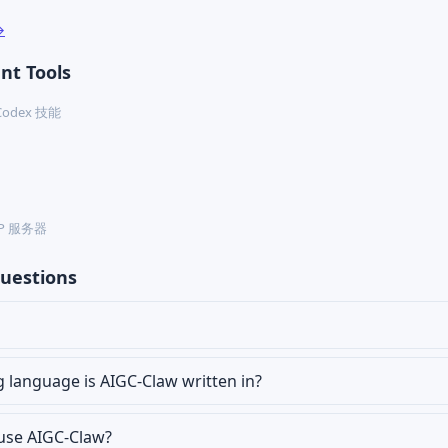
→
nt Tools
· Codex 技能
MCP 服务器
uestions
language is AIGC-Claw written in?
 use AIGC-Claw?