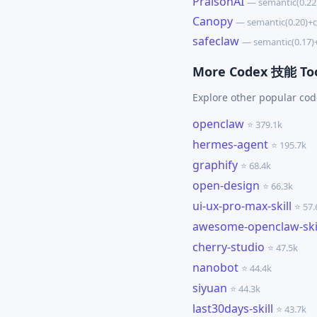
PraisonAI
— semantic(0.2
Canopy
— semantic(0.20)+
safeclaw
— semantic(0.17
More Codex 技能 To
Explore other popular co
openclaw
⭐ 379.1k
hermes-agent
⭐ 195.7k
graphify
⭐ 68.4k
open-design
⭐ 66.3k
ui-ux-pro-max-skill
⭐ 57.
awesome-openclaw-ski
cherry-studio
⭐ 47.5k
nanobot
⭐ 44.4k
siyuan
⭐ 44.3k
last30days-skill
⭐ 43.7k