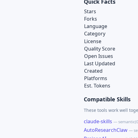
Quick Facts
Stars
Forks
Language
Category
License
Quality Score
Open Issues
Last Updated
Created
Platforms
Est. Tokens
Compatible Skills
These tools work well tog
claude-skills
— semantic(0
AutoResearchClaw
— se