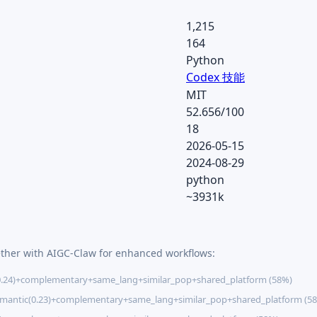
1,215
164
Python
Codex 技能
MIT
52.656/100
18
2026-05-15
2024-08-29
python
~3931k
ether with AIGC-Claw for enhanced workflows:
.24)+complementary+same_lang+similar_pop+shared_platform (58%)
mantic(0.23)+complementary+same_lang+similar_pop+shared_platform (5