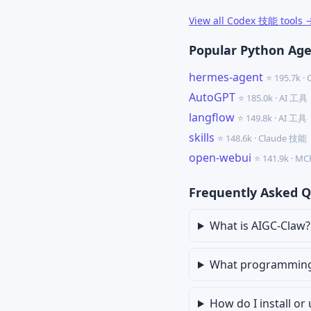
View all Codex 技能 tools 
Popular Python Age
hermes-agent
⭐ 195.7k 
AutoGPT
⭐ 185.0k · AI 工具
langflow
⭐ 149.8k · AI 工具
skills
⭐ 148.6k · Claude 技能
open-webui
⭐ 141.9k · 
Frequently Asked Q
What is AIGC-Claw?
What programming 
How do I install or