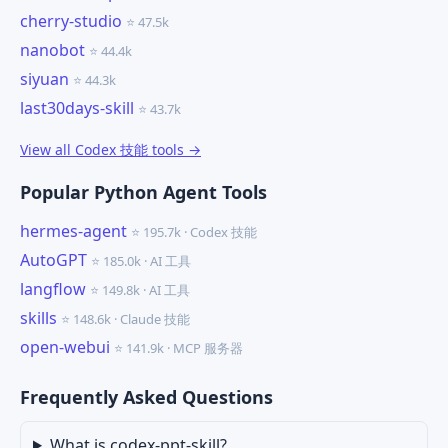
cherry-studio
⭐ 47.5k
nanobot
⭐ 44.4k
siyuan
⭐ 44.3k
last30days-skill
⭐ 43.7k
View all Codex 技能 tools →
Popular Python Agent Tools
hermes-agent
⭐ 195.7k · Codex 技能
AutoGPT
⭐ 185.0k · AI 工具
langflow
⭐ 149.8k · AI 工具
skills
⭐ 148.6k · Claude 技能
open-webui
⭐ 141.9k · MCP 服务器
Frequently Asked Questions
What is codex-ppt-skill?